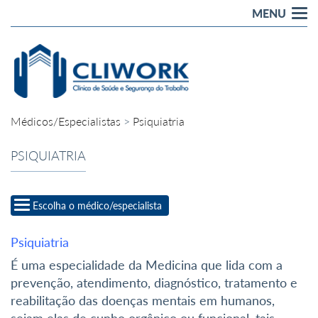
MENU
Tog
nav
Médicos/Especialistas
>
Psiquiatria
PSIQUIATRIA
Toggle
Escolha o médico/especialista
navigation
Psiquiatria
É uma especialidade da Medicina que lida com a
prevenção, atendimento, diagnóstico, tratamento e
reabilitação das doenças mentais em humanos,