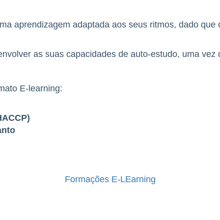
uma aprendizagem adaptada aos seus ritmos, dado que 
nvolver as suas capacidades de auto-estudo, uma vez q
mato E-learning:
(HACCP)
anto
o
Formações E-LEarning